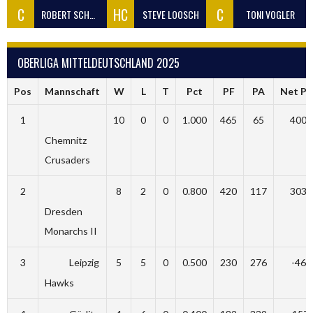
C
HC
C
ROBERT SCHWAN
STEVE LOOSCH
TONI VOGLER
OBERLIGA MITTELDEUTSCHLAND 2025
Pos
Mannschaft
W
L
T
Pct
PF
PA
Net Pt
1
10
0
0
1.000
465
65
400
Chemnitz
Crusaders
2
8
2
0
0.800
420
117
303
Dresden
Monarchs II
3
Leipzig
5
5
0
0.500
230
276
-46
Hawks