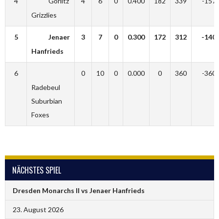
4
Görlitz
4
6
0
0.400
182
339
-157
Grizzlies
5
Jenaer
3
7
0
0.300
172
312
-140
Hanfrieds
6
0
10
0
0.000
0
360
-360
Radebeul
Suburbian
Foxes
NÄCHSTES SPIEL
Dresden Monarchs II vs Jenaer Hanfrieds
23. August 2026