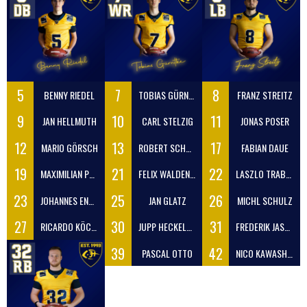
5
7
8
BENNY RIEDEL
TOBIAS GÜRNTKE
FRANZ STREITZ
9
10
11
JAN HELLMUTH
CARL STELZIG
JONAS POSER
12
13
17
MARIO GÖRSCH
ROBERT SCHWAN
FABIAN DAUE
19
21
22
MAXIMILIAN PRZEGENDA
FELIX WALDENBURGER
LASZLO TRABULSI
23
25
26
JOHANNES ENGELBRECHT
JAN GLATZ
MICHL SCHULZ
27
30
31
RICARDO KÖCHER
JUPP HECKELMANN
FREDERIK JASENSKY
39
42
PASCAL OTTO
NICO KAWASHIMA