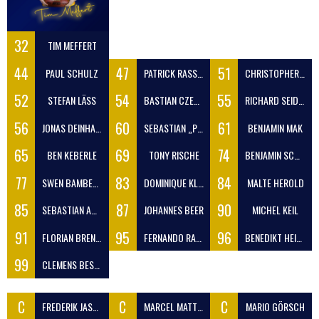
32
TIM MEFFERT
44
47
51
PAUL SCHULZ
PATRICK RASSBACH
CHRISTOPHER SUST
52
54
55
STEFAN LÄSS
BASTIAN CZECH
RICHARD SEIDEL
56
60
61
JONAS DEINHARDT
SEBASTIAN „PENNY“ WAGNER
BENJAMIN MAK
65
69
74
BEN KEBERLE
TONY RISCHE
BENJAMIN SCHNEIDER
77
83
84
SWEN BAMBERG
DOMINIQUE KLOTZ
MALTE HEROLD
85
87
90
SEBASTIAN AHRENDT
JOHANNES BEER
MICHEL KEIL
91
95
96
FLORIAN BRENNER
FERNANDO RAMIREZ ROSALES
BENEDIKT HEINS
99
CLEMENS BESCHNITT
C
C
C
FREDERIK JASENSKY
MARCEL MATTICK
MARIO GÖRSCH