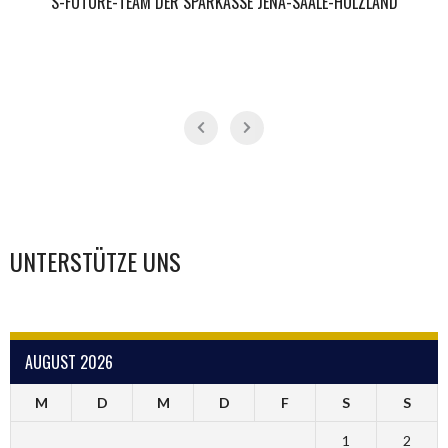
S-FUTURE-TEAM DER SPARKASSE JENA-SAALE-HOLZLAND
UNTERSTÜTZE UNS
AUGUST 2026
M
D
M
D
F
S
S
1
2