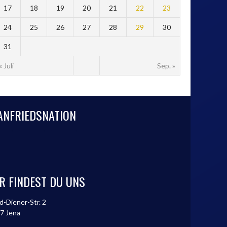
17
18
19
20
21
22
23
24
25
26
27
28
29
30
31
« Juli
Sep. »
ANFRIEDSNATION
R FINDEST DU UNS
d-Diener-Str. 2
7 Jena