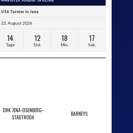
U16 Turnier in Jena
22. August 2026
14
12
18
17
Tage
Std.
Min.
Sek.
DRK JENA-EISENBERG-
BARNEYS
SPORTFR
STADTRODA