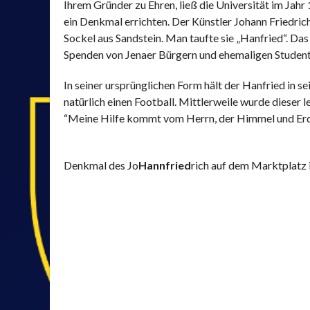
Ihrem Gründer zu Ehren, ließ die Universität im Jahr
ein Denkmal errichten. Der Künstler Johann Friedric
Sockel aus Sandstein. Man taufte sie „Hanfried“. D
Spenden von Jenaer Bürgern und ehemaligen Studente
In seiner ursprünglichen Form hält der Hanfried in s
natürlich einen Football. Mittlerweile wurde dieser 
“Meine Hilfe kommt vom Herrn, der Himmel und Erd
Denkmal des Jo
Hannfried
rich auf dem Marktplatz 
AKQUINET GMBH
ANDERS.CAFE