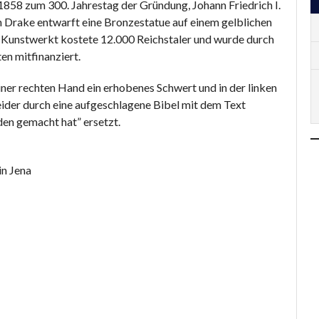
 1858 zum 300. Jahrestag der Gründung, Johann Friedrich I.
h Drake entwarft eine Bronzestatue auf einem gelblichen
as Kunstwerkt kostete 12.000 Reichstaler und wurde durch
n mitfinanziert.
einer rechten Hand ein erhobenes Schwert und in der linken
leider durch eine aufgeschlagene Bibel mit dem Text
en gemacht hat” ersetzt.
in Jena
KOMMUNALE
TIERHEIMVEREIN JENA
IMMOBILIEN JENA
E.V.