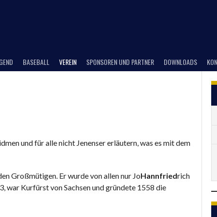
UGEND
BASEBALL
VEREIN
SPONSOREN UND PARTNER
DOWNLOADS
KON
dmen und für alle nicht Jenenser erläutern, was es mit dem
 den Großmütigen. Er wurde von allen nur Jo
Hannfried
rich
53, war Kurfürst von Sachsen und gründete 1558 die