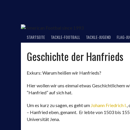
Springe
zum
Inhalt
STARTSEITE
TACKLE-FOOTBALL
TACKLE-JUGEND
FLAG-J
Geschichte der Hanfrieds
Exkurs: Warum heißen wir Hanfrieds?
Hier wollen wir uns einmal etwas Geschichtlichem wi
“Hanfried” auf sich hat.
Um es kurz zu sagen, es geht um
Johann Friedrich I.
,
– Hanfried eben, genannt. Er lebte von 1503 bis 15
Universität Jena.