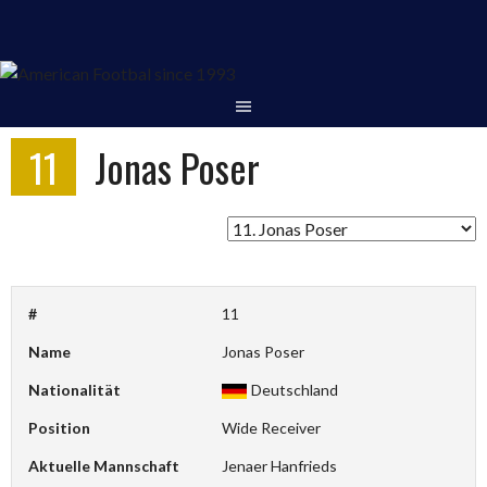
Springe
zum
Inhalt
11
Jonas Poser
#
11
Name
Jonas Poser
Nationalität
Deutschland
Position
Wide Receiver
Aktuelle Mannschaft
Jenaer Hanfrieds