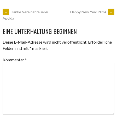
ARTIKEL-
←
Danke Vereinsbrauerei
Happy New Year 2024
→
Apolda
NAVIGATION
EINE UNTERHALTUNG BEGINNEN
Deine E-Mail-Adresse wird nicht veröffentlicht.
Erforderliche
Felder sind mit
*
markiert
Kommentar
*