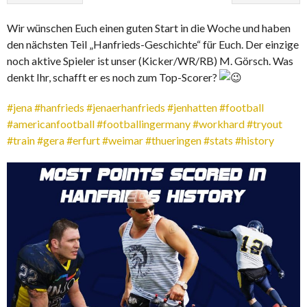
Wir wünschen Euch einen guten Start in die Woche und haben
den nächsten Teil „Hanfrieds-Geschichte“ für Euch. Der einzige
noch aktive Spieler ist unser (Kicker/WR/RB) M. Görsch. Was
denkt Ihr, schafft er es noch zum Top-Scorer?
#jena
#hanfrieds
#jenaerhanfrieds
#jenhatten
#football
#americanfootball
#footballingermany
#workhard
#tryout
#train
#gera
#erfurt
#weimar
#thueringen
#stats
#history