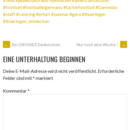
#Jena
#jenaerhanfrieds
#jenhatten
#americanfootball
#football
#footballingermany
#tacklefootball
#Gameday
#staff
#catering
#erfurt
#weimar
#gera
#thueringen
#thueringen_entdecken
ARTIKEL-
←
Ein GROSSES Dankeschön
Nur noch eine Woche !
→
EINE UNTERHALTUNG BEGINNEN
NAVIGATION
Deine E-Mail-Adresse wird nicht veröffentlicht.
Erforderliche
Felder sind mit
*
markiert
Kommentar
*