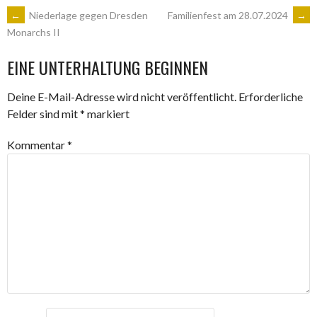
ARTIKEL-
←
Niederlage gegen Dresden
Familienfest am 28.07.2024
→
Monarchs II
NAVIGATION
EINE UNTERHALTUNG BEGINNEN
Deine E-Mail-Adresse wird nicht veröffentlicht.
Erforderliche
Felder sind mit
*
markiert
Kommentar
*