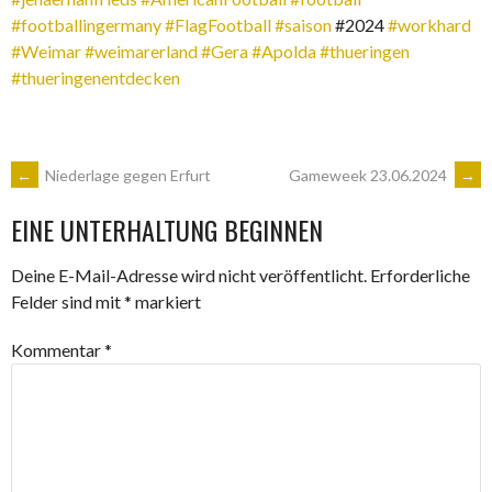
#footballingermany
#FlagFootball
#saison
#2024
#workhard
#Weimar
#weimarerland
#Gera
#Apolda
#thueringen
#thueringenentdecken
ARTIKEL-
←
Niederlage gegen Erfurt
Gameweek 23.06.2024
→
EINE UNTERHALTUNG BEGINNEN
NAVIGATION
Deine E-Mail-Adresse wird nicht veröffentlicht.
Erforderliche
Felder sind mit
*
markiert
Kommentar
*