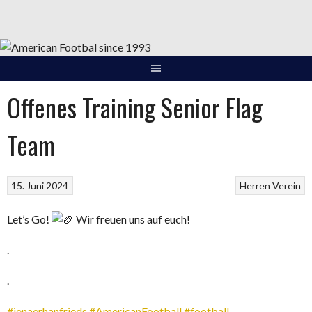
Springe
zum
Inhalt
Offenes Training Senior Flag
Team
15. Juni 2024
Herren
Verein
Let’s Go!
Wir freuen uns auf euch!
.
.
#jenaerhanfrieds
#AmericanFootball
#football