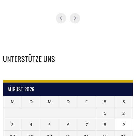
UNTERSTÜTZE UNS
AUGUST 2026
M
D
M
D
F
S
S
1
2
3
4
5
6
7
8
9