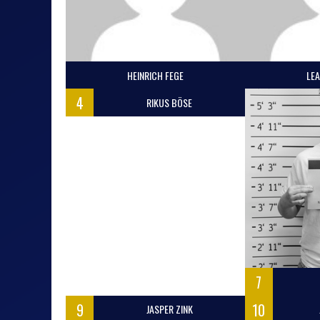
HEINRICH FEGE
LE
SPORTFREUNDE JENA
AKQUINET GM
4
RIKUS BÖSE
7
9
10
JASPER ZINK