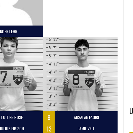
ANDER LEHR
SPARKASSE JENA-
BH
IHRE HELFER UG
SAALE-HOLZLAND
U
8
LUITJEN BÖSE
ARSALAN FAGIRI
13
JULIUS EIBISCH
JAMIE VEIT