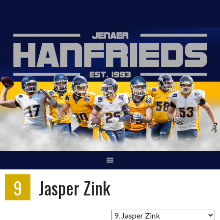
Springe
zum
Inhalt
9
Jasper Zink