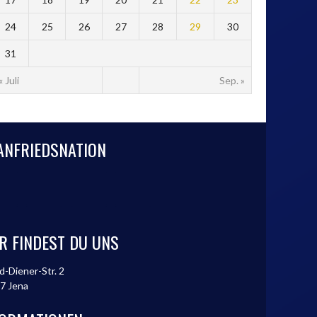
24
25
26
27
28
29
30
31
« Juli
Sep. »
ANFRIEDSNATION
R FINDEST DU UNS
d-Diener-Str. 2
7 Jena