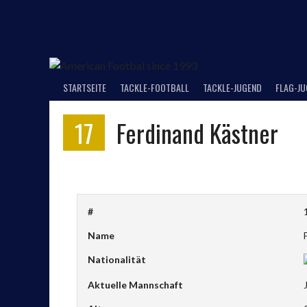
Springe
zum
Inhalt
STARTSEITE
TACKLE-FOOTBALL
TACKLE-JUGEND
FLAG-J
17
Ferdinand Kästner
#
Name
Nationalität
Aktuelle Mannschaft