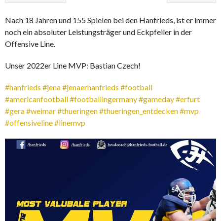
Nach 18 Jahren und 155 Spielen bei den Hanfrieds, ist er immer
noch ein absoluter Leistungsträger und Eckpfeiler in der
Offensive Line.
Unser 2022er Line MVP: Bastian Czech!
#hanfrieds
#jena
#jenaerhanfrieds
#football
#americanfootball
#footballingermany
#gameday
#erfurt
#gera
#weimar
#thueringen
#thueringen_entdecken
#mvp
#offensiveline
#linemvp