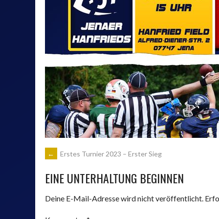
KARTBAHN JE
VOM*
PERSONALDIENSTLEISTUNGS
GMBH
ARTIKEL-
←
Erstes Turnier 2023 – Erster Sieg
EINE UNTERHALTUNG BEGINNEN
NAVIGATION
Deine E-Mail-Adresse wird nicht veröffentlicht.
Erfo