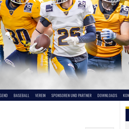
UGEND
BASEBALL
VEREIN
SPONSOREN UND PARTNER
DOWNLOADS
KON