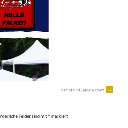
SPARKASSE JENA-
NA
BARMER EK
SAALE-HOLZLAND
Kampf und Leidenschaft
→
rderliche Felder sind mit
*
markiert