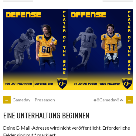
ARTIKEL-
←
Gameday – Preseason
🔥‼Gameday‼🔥
→
EINE UNTERHALTUNG BEGINNEN
NAVIGATION
Deine E-Mail-Adresse wird nicht veröffentlicht.
Erforderliche
Felder sind mit
*
markiert