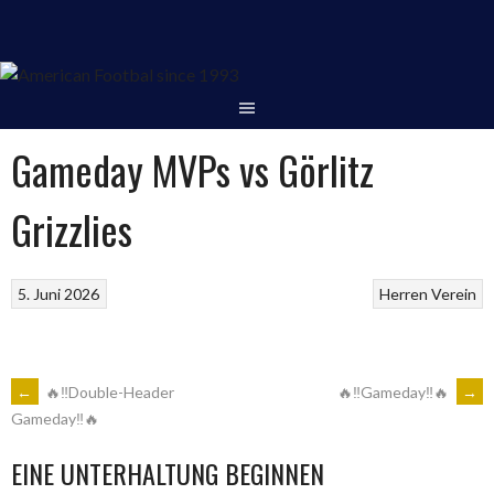
Springe
zum
Inhalt
Gameday MVPs vs Görlitz
Grizzlies
5. Juni 2026
Herren
Verein
ARTIKEL-
←
🔥‼Double-Header
🔥‼Gameday‼🔥
→
Gameday‼🔥
NAVIGATION
EINE UNTERHALTUNG BEGINNEN