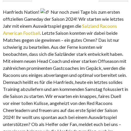
Hanfrieds Nation!
Nur noch zwei Tage bis zum ersten
offiziellen Gameday der Saison 2024! Wir starten wie letztes
Jahr mit einem Auswärtsspiel gegen die
Salzland Racoons
American Football
. Letzte Saison konnten wir dabei beide
Matches gegen sie gewinnen – ein gutes Omen? Das ist nur
schwierig zu beurteilen. Aus der Ferne konnten wir
beobachten, dass sich die Salzländer stark entwickelt haben.
Mit einem neuen Head Coach und einer starken Offseason mit
zahlreichen prominenten Gastcoaches im Gepäck, werden die
Racoons uns einiges abverlangen und optimal vorbereitet sein.
Demnach heißt es für die Hanfrieds, heute ein letztes solides
Training abzuliefern und am kommenden Samstag fokussiert in
die Saison zu starten. Wir erwarten ein knappes, faires Duell
vor einer tollen Kulisse, angeheizt von den Red Racoons
Cheerleadern und freuen uns auf das erste Spiel der Saison
2024! Ihr wollt uns spontan auch bei einem Auswärtsspiel
unterstützen? Ob als Helfer oder Fan, meldet euch bei uns –