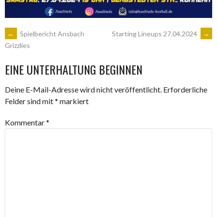
ARTIKEL-
←
Spielbericht Ansbach
Starting Lineups 27.04.2024
→
Grizzlies
NAVIGATION
EINE UNTERHALTUNG BEGINNEN
Deine E-Mail-Adresse wird nicht veröffentlicht.
Erforderliche
Felder sind mit
*
markiert
Kommentar
*