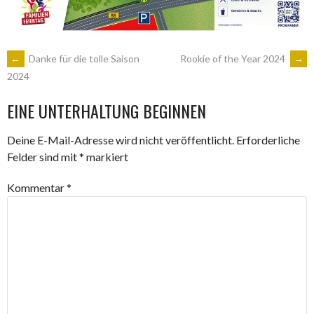
ARTIKEL-
←
Danke für die tolle Saison
Rookie of the Year 2024
→
2024
NAVIGATION
EINE UNTERHALTUNG BEGINNEN
Deine E-Mail-Adresse wird nicht veröffentlicht.
Erforderliche
Felder sind mit
*
markiert
Kommentar
*