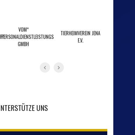
VOM*
TIERHEIMVEREIN JENA
FT
PERSONALDIENSTLEISTUNGS
STEFFENS
E.V.
GMBH
NTERSTÜTZE UNS