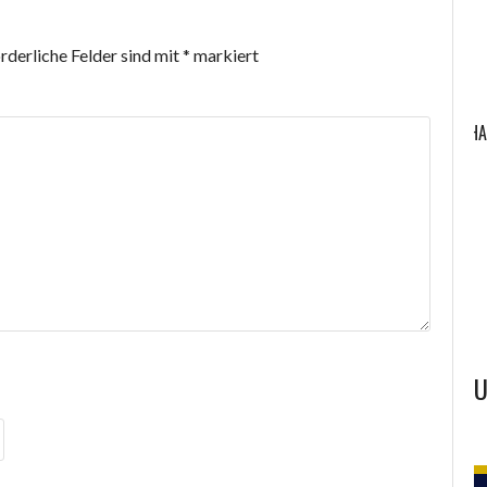
rderliche Felder sind mit
*
markiert
RD RODUNGS- U.
A-
DRK JENA-EISENBERG-
DIENSTLEISTUNGSGESELLSCHA
ND
STADTRODA
MBH
U