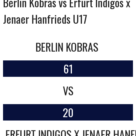
Berlin Kobras vs Erfurt Indigos x
Jenaer Hanfrieds U17
BERLIN KOBRAS
61
VS
20
ERFURT INDIGOS X JENAER HANF