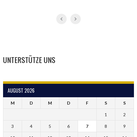
UNTERSTÜTZE UNS
AUGUST 2026
M
D
M
D
F
S
S
1
2
3
4
5
6
7
8
9