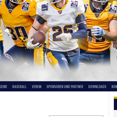
UGEND
BASEBALL
VEREIN
SPONSOREN UND PARTNER
DOWNLOADS
KON