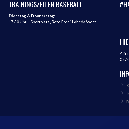
TRAININGSZEITEN BASEBALL
#H
Dienstag & Donnerstag:
17:30 Uhr – Sportplatz „Rote Erde“ Lobeda West
HIE
Alfre
0774
IN
K
I
D