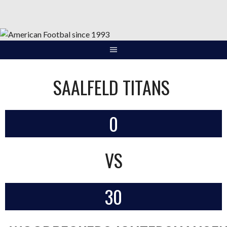
Springe
zum
Inhalt
SAALFELD TITANS
0
VS
30