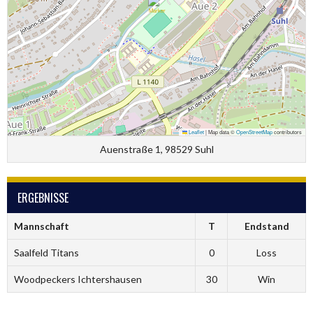
Leaflet
|
Map data ©
OpenStreetMap
contributors
Auenstraße 1, 98529 Suhl
ERGEBNISSE
Mannschaft
T
Endstand
Saalfeld Titans
0
Loss
Woodpeckers Ichtershausen
30
Win