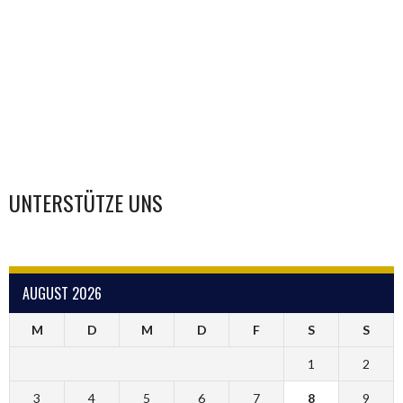
UNTERSTÜTZE UNS
AUGUST 2026
M
D
M
D
F
S
S
1
2
3
4
5
6
7
8
9