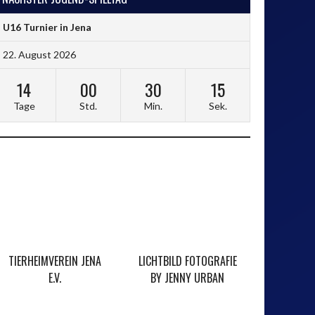
U16 Turnier in Jena
22. August 2026
14
00
30
15
Tage
Std.
Min.
Sek.
TIERHEIMVEREIN JENA
LICHTBILD FOTOGRAFIE
STEFFENS
E.V.
BY JENNY URBAN