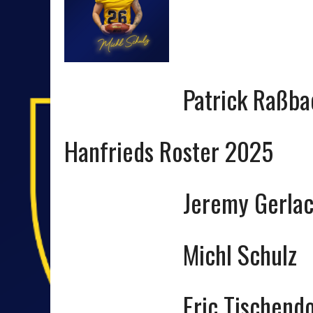
Patrick Raßba
Hanfrieds Roster 2025
Jeremy Gerla
Michl Schulz
VEREINSBRAUER
SAMFORCITY
APOLDA GMB
Eric Tischend