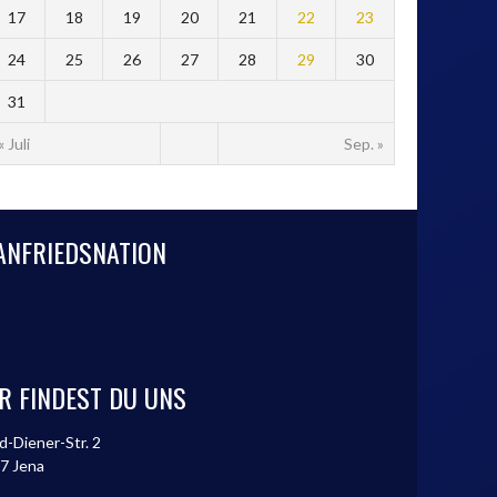
17
18
19
20
21
22
23
24
25
26
27
28
29
30
31
« Juli
Sep. »
ANFRIEDSNATION
R FINDEST DU UNS
d-Diener-Str. 2
7 Jena