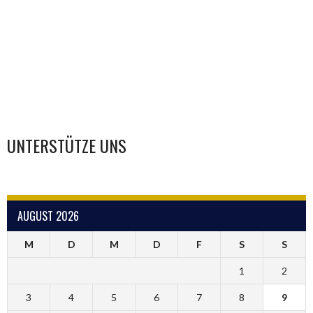
UNTERSTÜTZE UNS
AUGUST 2026
M
D
M
D
F
S
S
1
2
3
4
5
6
7
8
9