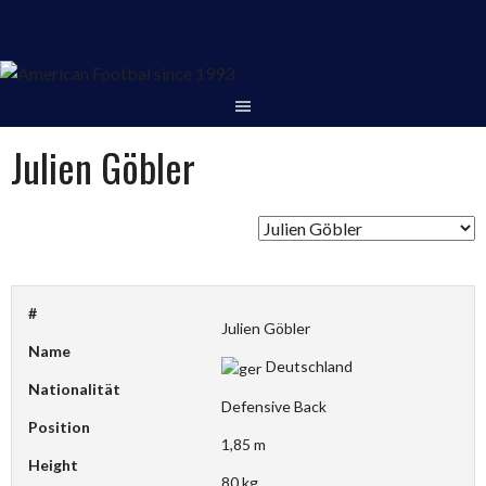
Springe
zum
Inhalt
Julien Göbler
#
Julien Göbler
Name
Deutschland
Nationalität
Defensive Back
Position
1,85 m
Height
80 kg