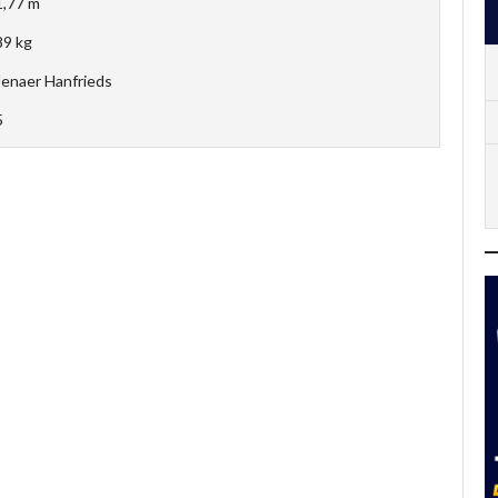
1,77 m
89 kg
Jenaer Hanfrieds
5