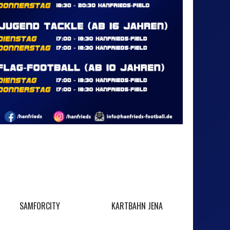
SPARKA
SAMFORCITY
KARTBAHN JENA
SAALE-