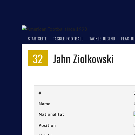
Springe
zum
Inhalt
STARTSEITE
TACKLE-FOOTBALL
TACKLE-JUGEND
FLAG-J
32
Jahn Ziolkowski
#
Name
Nationalität
Position