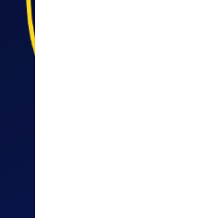
VEREINSBRAUEREI
STEFFENS WASCH
APOLDA GMBH