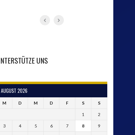
NTERSTÜTZE UNS
AUGUST 2026
M
D
M
D
F
S
S
1
2
3
4
5
6
7
8
9