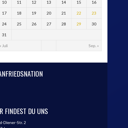
10
11
12
13
14
15
16
17
18
19
20
21
22
23
24
25
26
27
28
29
30
31
« Juli
Sep. »
ANFRIEDSNATION
R FINDEST DU UNS
d-Diener-Str. 2