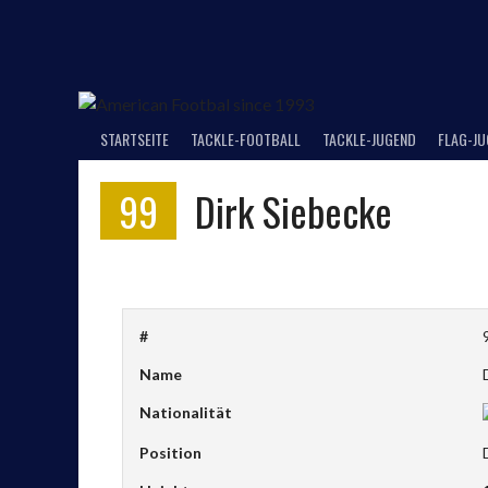
Springe
zum
Inhalt
STARTSEITE
TACKLE-FOOTBALL
TACKLE-JUGEND
FLAG-J
99
Dirk Siebecke
#
Name
Nationalität
Position