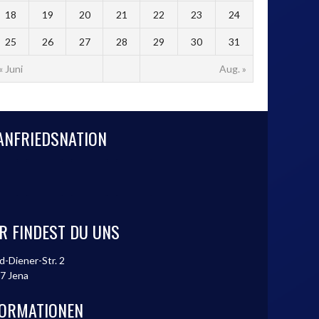
18
19
20
21
22
23
24
25
26
27
28
29
30
31
« Juni
Aug. »
ANFRIEDSNATION
R FINDEST DU UNS
d-Diener-Str. 2
7 Jena
FORMATIONEN