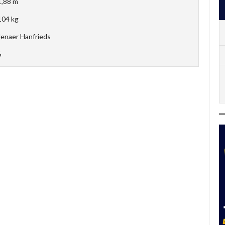
1,88 m
104 kg
Jenaer Hanfrieds
5