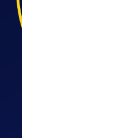
DOWNTOWN PARDISE
COCO-COLOUR
OST™