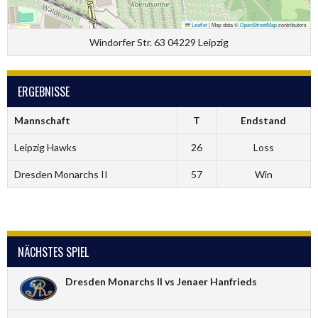
Leaflet
|
Map data ©
OpenStreetMap
contributors
Windorfer Str. 63 04229 Leipzig
ERGEBNISSE
Mannschaft
T
Endstand
Leipzig Hawks
26
Loss
Dresden Monarchs II
57
Win
NÄCHSTES SPIEL
Dresden Monarchs II vs Jenaer Hanfrieds