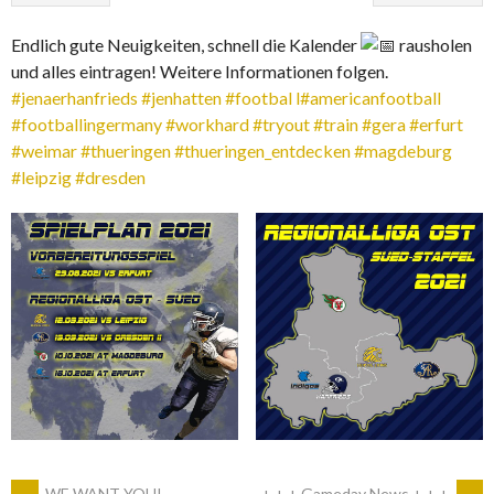
Endlich gute Neuigkeiten, schnell die Kalender
rausholen
und alles eintragen! Weitere Informationen folgen.
#jenaerhanfrieds
#jenhatten
#footbal l
#americanfootball
#footballingermany
#workhard
#tryout
#train
#gera
#erfurt
#weimar
#thueringen
#thueringen_entdecken
#magdeburg
#leipzig
#dresden
←
WE WANT YOU!
+ + + Gameday News + + +
→