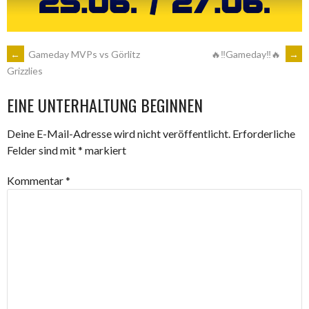
ARTIKEL-
←
Gameday MVPs vs Görlitz
🔥‼Gameday‼🔥
→
Grizzlies
NAVIGATION
EINE UNTERHALTUNG BEGINNEN
Deine E-Mail-Adresse wird nicht veröffentlicht.
Erforderliche
Felder sind mit
*
markiert
Kommentar
*