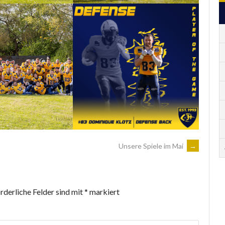
Unsere Spiele im Mai
→
rderliche Felder sind mit
*
markiert