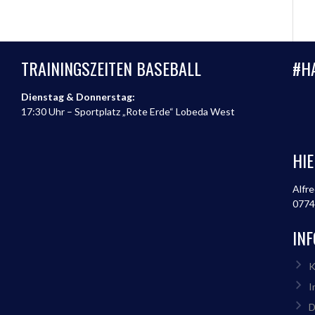
TRAININGSZEITEN BASEBALL
#H
Dienstag & Donnerstag:
17:30 Uhr – Sportplatz „Rote Erde“ Lobeda West
HIE
Alfre
0774
IN
K
I
D