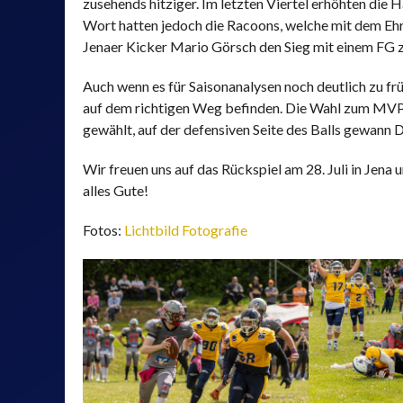
zusehends hitziger. Im letzten Viertel erhöhten die 
Wort hatten jedoch die Racoons, welche mit dem Eh
Jenaer Kicker Mario Görsch den Sieg mit einem FG 
Auch wenn es für Saisonanalysen noch deutlich zu früh 
S-FUTURE-TEAM DER
auf dem richtigen Weg befinden. Die Wahl zum MVP
SPARKASSE JENA-
BARMER EK
gewählt, auf der defensiven Seite des Balls gewann
SAALE-HOLZLAND
Wir freuen uns auf das Rückspiel am 28. Juli in Jena
alles Gute!
Fotos:
Lichtbild Fotografie