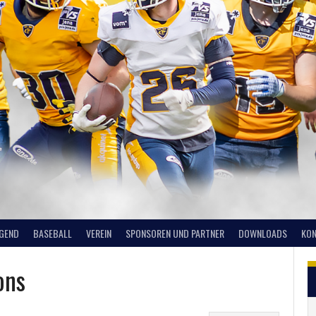
UGEND
BASEBALL
VEREIN
SPONSOREN UND PARTNER
DOWNLOADS
KON
ons