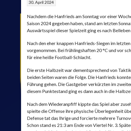
30. April 2024
Nachdem die Hanfrieds am Sonntag vor einer Woche i
Saison 2024 gegeben haben, stand am letzten Sonnabe
Auswärtsspiel dieser Spielzeit ging es nach Bellebe
Nach den eher knappen Hanfrieds-Siegen im letzten J
vorgenommen. Bei frühlingshaften 20 °C und vor
sch
für eine heiße Football-Schlacht.
Die erste Halbzeit war dementsprechend von Taktik
beiden Seiten waren die Folge. Die Hanfrieds konnte
Führung gehen. Die Gastgeber verkürzten im zweiten V
diesem Punktestand ging es dann auch in die Halbzei
Nach dem Wiederanpfiff kippte das Spiel aber zuseh
spielte die Offense ihre physische Überlegenheit übe
Defense tat das Ihrige und forcierte mehrere Turnove
Schon stand es 21:3 am Ende von Viertel Nr. 3. Späte