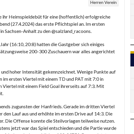
Herren
Verein
hr Heimspieldebüt für eine (hoffentlich) erfolgreiche
nd (27.4.2024) das erste Pflichtspiel an. Im ersten
n in Sachsen-Anhalt zu den @salzland_racoons.
ahr (16:10, 20:8) hatten die Gastgeber sich einiges
ätzungsweise 200-300 Zuschauern war alles angerichtet
 und hoher Intensität gekennzeichnet. Wenige Punkte auf
n im ersten Viertel mit einem TD und PAT mit 7:0 in
iertel mit einem Field Goal ihrerseits auf 7:3. Mit
t.
ends zugunsten der Hanfrieds. Gerade im dritten Viertel
r den Lauf aus und erhöhte im ersten Drive auf 14:3. Die
r. Die Offense konnte die Steilvorlagen teilweise nutzen.
stens jetzt war das Spiel entschieden und die Partie wurde