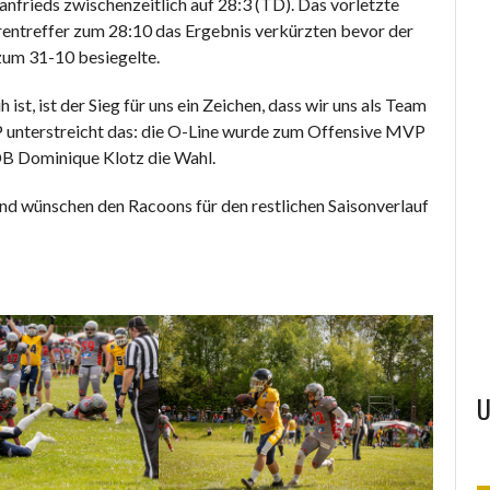
Hanfrieds zwischenzeitlich auf 28:3 (TD). Das vorletzte
rentreffer zum 28:10 das Ergebnis verkürzten bevor der
zum 31-10 besiegelte.
ist, ist der Sieg für uns ein Zeichen, dass wir uns als Team
 unterstreicht das: die O-Line wurde zum Offensive MVP
SAMFORCITY
BARNEYS
 DB Dominique Klotz die Wahl.
 und wünschen den Racoons für den restlichen Saisonverlauf
U