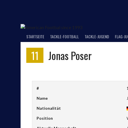
Springe
zum
Inhalt
STARTSEITE
TACKLE-FOOTBALL
TACKLE-JUGEND
FLAG-J
11
Jonas Poser
#
Name
Nationalität
Position