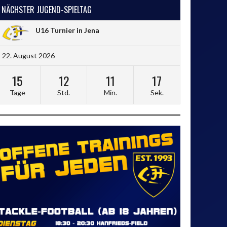
NÄCHSTER JUGEND-SPIELTAG
U16 Turnier in Jena
22. August 2026
15
12
11
16
Tage
Std.
Min.
Sek.