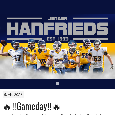
Springe
zum
Inhalt
5. Mai 2026
🔥‼Gameday‼🔥