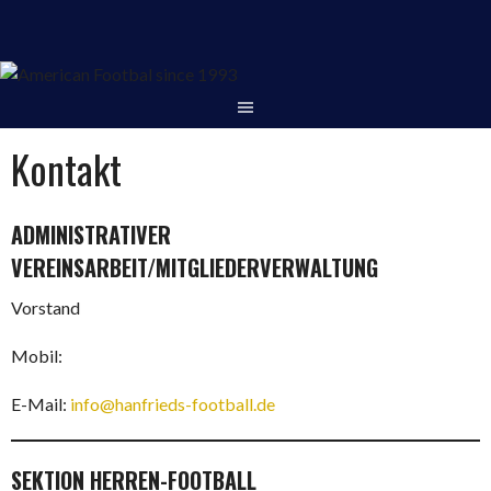
Springe
zum
Inhalt
Kontakt
ADMINISTRATIVER
VEREINSARBEIT/MITGLIEDERVERWALTUNG
Vorstand
Mobil:
E-Mail:
info@hanfrieds-football.de
SEKTION HERREN-FOOTBALL