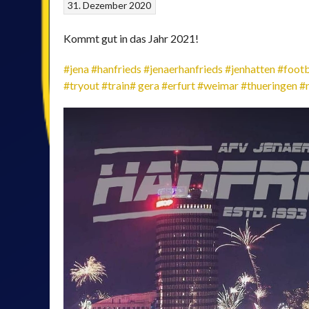
31. Dezember 2020
Kommt gut in das Jahr 2021!
#jena
#hanfrieds
#jenaerhanfrieds
#jenhatten
#footb
#tryout
#train
# gera
#erfurt
#weimar
#thueringen
#