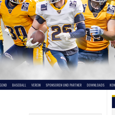
UGEND
BASEBALL
VEREIN
SPONSOREN UND PARTNER
DOWNLOADS
KON