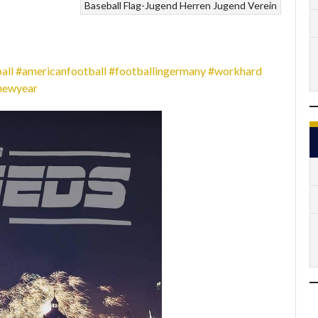
Baseball
Flag-Jugend
Herren
Jugend
Verein
all
#americanfootball
#footballingermany
#workhard
newyear