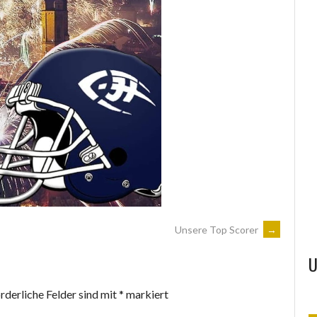
VERARI REISEN
SPORTFREUNDE JENA
Unsere Top Scorer
→
U
rderliche Felder sind mit
*
markiert