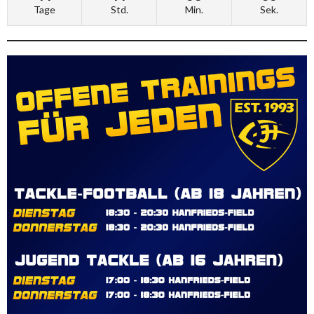
Tage
Std.
Min.
Sek.