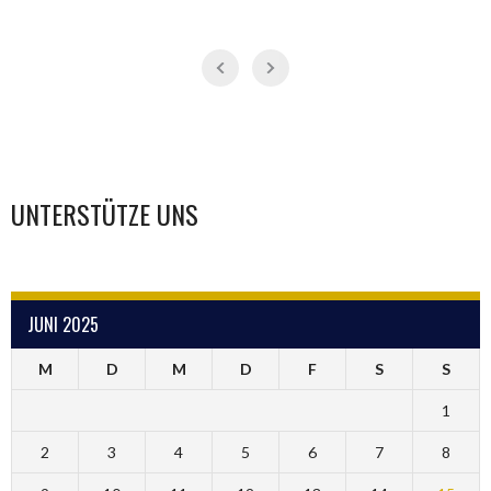
UNTERSTÜTZE UNS
JUNI 2025
M
D
M
D
F
S
S
1
2
3
4
5
6
7
8