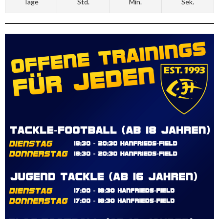
Tage
Std.
Min.
Sek.