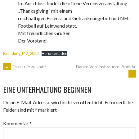
Im Anschluss findet die offene Vereinsveranstaltung
„Thanksgiving“ mit einem
reichhaltigen Essens- und Getränkeangebot und NFL-
Football auf Leinwand statt.
Mit freundlichen Grüßen
Der Vorstand
Einladung_MV_2023
Herunterladen
ARTIKEL-
←
Es ist nie zu spät!
Danke Vereinsbrauerei Apolda
→
NAVIGATION
EINE UNTERHALTUNG BEGINNEN
Deine E-Mail-Adresse wird nicht veröffentlicht.
Erforderliche
Felder sind mit
*
markiert
Kommentar
*