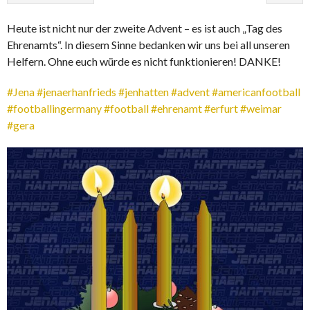
Heute ist nicht nur der zweite Advent – es ist auch „Tag des
Ehrenamts“. In diesem Sinne bedanken wir uns bei all unseren
Helfern. Ohne euch würde es nicht funktionieren! DANKE!
#Jena
#jenaerhanfrieds
#jenhatten
#advent
#americanfootball
#footballingermany
#football
#ehrenamt
#erfurt
#weimar
#gera