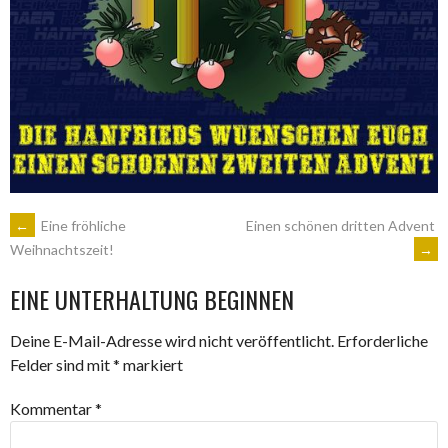
ARTIKEL-
←
Eine fröhliche
Einen schönen dritten Advent
→
Weihnachtszeit!
NAVIGATION
EINE UNTERHALTUNG BEGINNEN
Deine E-Mail-Adresse wird nicht veröffentlicht.
Erforderliche
Felder sind mit
*
markiert
Kommentar
*