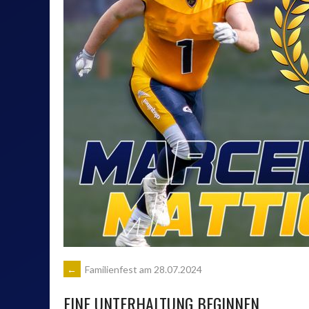
DOWNTOWN PARDISE
PVS JENA
OST™
ARTIKEL-
←
Familienfest am 28.07.2024
EINE UNTERHALTUNG BEGINNEN