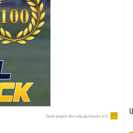
BLACKROCK-EVENTS
ONE.DE
U
Spiel gegen die Leipzig Hawks e.V.
→