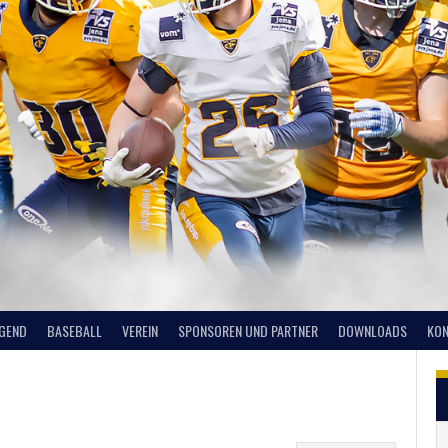
UGEND
BASEBALL
VEREIN
SPONSOREN UND PARTNER
DOWNLOADS
KON