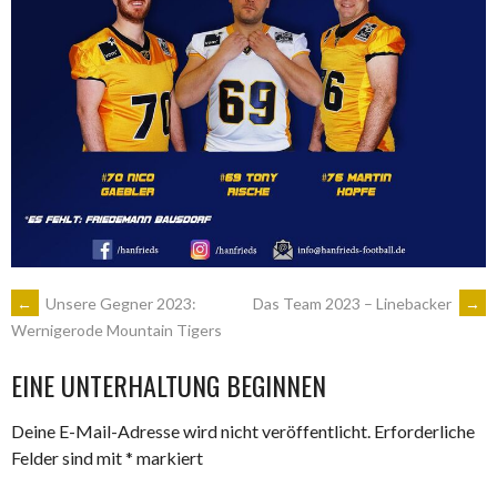
ARTIKEL-
←
Unsere Gegner 2023:
Das Team 2023 – Linebacker
→
Wernigerode Mountain Tigers
NAVIGATION
EINE UNTERHALTUNG BEGINNEN
Deine E-Mail-Adresse wird nicht veröffentlicht.
Erforderliche
Felder sind mit
*
markiert