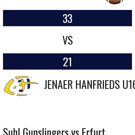
33
VS
21
JENAER HANFRIEDS U1
Suhl Gunslingers vs Erfurt