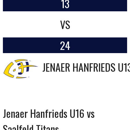
13
VS
24
JENAER HANFRIEDS U1
Jenaer Hanfrieds U16 vs
Saalfeld Titans